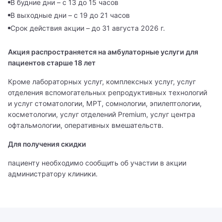
В будние дни – с 13 до 15 часов
В выходные дни – с 19 до 21 часов
Срок действия акции – до 31 августа 2026 г.
Вызвать врача на дом
Записаться на прием
Оставьте Ваши контактные данные, и мы перезвоним
Акция распространяется на амбулаторные услуги для
Вам.
пациентов старше 18 лет
Администратор ответит на все ваши вопросы и
поможет записаться на прием к специалисту
Кроме лабораторных услуг, комплексных услуг, услуг
отделения вспомогательных репродуктивных технологий
Имя
Заказать звонок
и услуг стоматологии, МРТ, сомнологии, эпилептологии,
Имя
косметологии, услуг отделений Premium, услуг центра
Мы свяжемся с вами в ближайшее время
Телефон
офтальмологии, оперативных вмешательств.
Врач
Для получения скидки
Адрес
Имя
Алексеев Григорий Максимович
Телефон
пациенту необходимо сообщить об участии в акции
Врач
администратору клиники.
Бирюкова Ульяна Викторовна
Телефон
Филиал
Алексеев Григорий Максимович
Сообщение
Гончарова Екатерина Даниэльевна
Клиника на Беговой
Направление
Я даю согласие на
обработку персональных данных
Бирюкова Ульяна Викторовна
Журавлёва Ирина Артёмовна