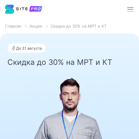
Главная
Акции
Скидка до 30% на МРТ и КТ
Услуги
Врачи
До 31 августа
Популярные запросы
Скидка до 30% на МРТ и КТ
О клинике
Терапевт
Пациентам
Хирург
Стоматолог
Акции
Уролог
Контакты
Анализы
МРТ