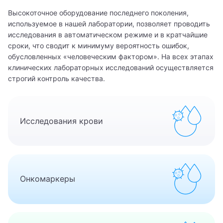
Высокоточное оборудование последнего поколения,
используемое в нашей лаборатории, позволяет проводить
исследования в автоматическом режиме и в кратчайшие
сроки, что сводит к минимуму вероятность ошибок,
обусловленных «человеческим фактором». На всех этапах
клинических лабораторных исследований осуществляется
строгий контроль качества.
Исследования крови
Вызвать врача на дом
Записаться на прием
Онкомаркеры
Оставьте Ваши контактные данные, и мы перезвоним
Заказать анализ
Вам.
Администратор ответит на все ваши вопросы и
поможет записаться на прием к специалисту
Мы свяжемся с вами в ближайшее время