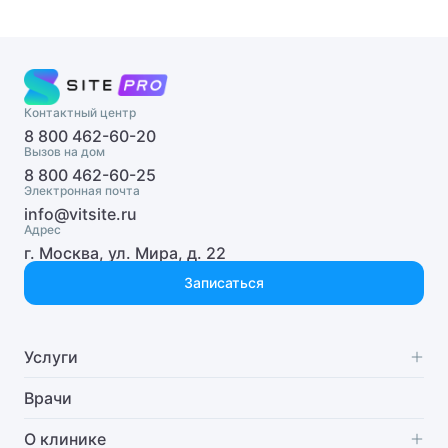
Гемостазиолог
Генетик
Гепатолог
Контактный центр
8 800 462-60-20
Гериатр (геронтолог)
Вызов на дом
8 800 462-60-25
Гинеколог
Электронная почта
info@vitsite.ru
Адрес
Гинеколог-хирург
г. Москва, ул. Мира, д. 22
Гинеколог-эндокринолог
Записаться
Гинекология
Услуги
Гипнолог
Специализации
Врачи
Гирудотерапевт
Диагностика
О клинике
Гнатолог