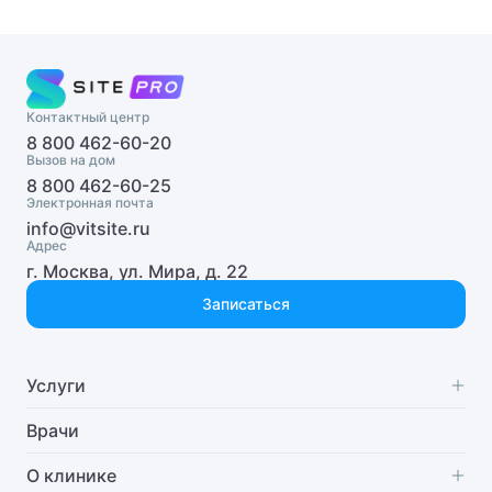
МРТ (магнитно-резонансная томография)
Андролог
Осипов Сергей Леонидович
Анестезиолог-реаниматолог
Попов Матвей Маркович
Контактный центр
Аритмолог
8 800 462-60-20
Вызов на дом
Рентген
Артролог
8 800 462-60-25
Электронная почта
Родионова Елизавета Марковна
info@vitsite.ru
Афазиолог
Адрес
Тимофеев Александр Никитич
г. Москва, ул. Мира, д. 22
Бариатрический хирург
Ухолов Тимур Иванович
Записаться
Венеролог
Ушкалова Виктория Евгеньевна
Вертебролог
Услуги
Шестаков Антон Александрович
Врач ЛФК
Специализации
Врачи
Врач общей практики (семейный врач)
Диагностика
О клинике