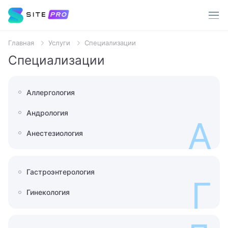
Главная
Услуги
Специализации
Услуги
Специализации
Врачи
Популярные запросы
Аллергология
О клинике
Терапевт
Андрология
А
Пациентам
Хирург
Анестезиология
Стоматолог
Акции
Гастроэнтерология
Уролог
Г
Контакты
Гинекология
Анализы
МРТ