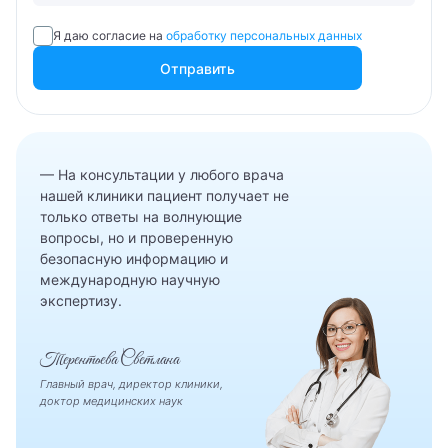
Я даю согласие на
обработку персональных данных
8 800 462-60-20
Отправить
Записаться на приём
— На консультации у любого врача
нашей клиники пациент получает не
только ответы на волнующие
вопросы, но и проверенную
безопасную информацию и
международную научную
экспертизу.
Терентьева Светлана
Вызвать врача на дом
Главный врач, директор клиники,
Записаться на прием
доктор медицинских наук
Оставьте Ваши контактные данные, и мы перезвоним
Вам.
Администратор ответит на все ваши вопросы и