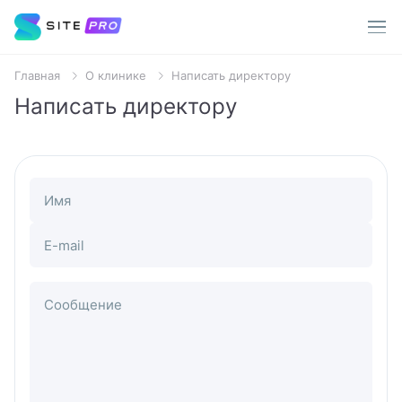
Главная
О клинике
Написать директору
Услуги
Написать директору
Врачи
Популярные запросы
О клинике
Терапевт
Имя
Пациентам
Хирург
E-mail
Стоматолог
Акции
Сообщение
Уролог
Контакты
Анализы
МРТ