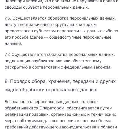
целей при условии, что при этом не нарушаются права и
Гериатр (геронтолог)
свободы субъекта персональных данных.
Гинеколог
7.6. Осуществляется обработка персональных данных,
доступ неограниченного круга лиц к которым
Гинеколог-хирург
предоставлен субъектом персональных данных либо по
его просьбе (далее — общедоступные персональные
Гинеколог-эндокринолог
данные).
Гинекология
7.7. Осуществляется обработка персональных данных,
подлежащих опубликованию или обязательному
Гипнолог
раскрытию в соответствии с федеральным законом.
Гирудотерапевт
8. Порядок сбора, хранения, передачи и других
Гнатолог
видов обработки персональных данных
Гнойный хирург
Безопасность персональных данных, которые
обрабатываются Оператором, обеспечивается путем
Гомеопат
реализации правовых, организационных и технических
мер, необходимых для выполнения в полном объеме
Дерматовенеролог
требований действующего законодательства в области