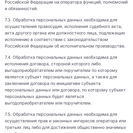
Российской Федерации на оператора функций, полномочий
Врач физической и реабилитационной медицины
(ФРМ)
и обязанностей.
Врач эфферентной терапии
7.3. Обработка персональных данных необходима для
осуществления правосудия, исполнения судебного акта,
Врач-косметолог
акта другого органа или должностного лица, подлежащих
исполнению в соответствии с законодательством
Гастроэнтеролог
Российской Федерации об исполнительном производстве.
7.4. Обработка персональных данных необходима для
Гастроэнтерология
исполнения договора, стороной которого либо
выгодоприобретателем или поручителем по которому
Гематолог
является субъект персональных данных, а также для
заключения договора по инициативе субъекта
Гематология
персональных данных или договора, по которому субъект
Гемостазиолог
персональных данных будет являться
выгодоприобретателем или поручителем.
Генетик
7.5. Обработка персональных данных необходима для
осуществления прав и законных интересов оператора или
Гепатолог
третьих лиц либо для достижения общественно значимых