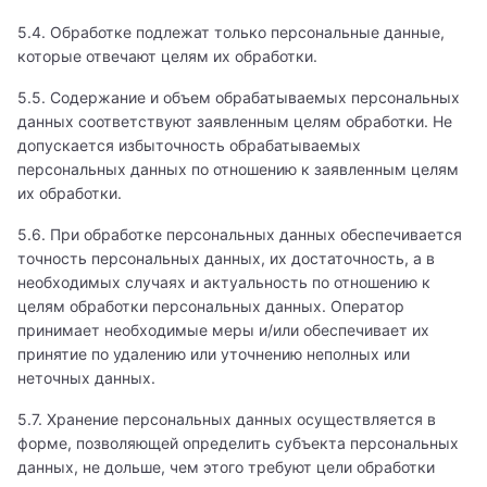
5.4. Обработке подлежат только персональные данные,
которые отвечают целям их обработки.
5.5. Содержание и объем обрабатываемых персональных
данных соответствуют заявленным целям обработки. Не
допускается избыточность обрабатываемых
персональных данных по отношению к заявленным целям
их обработки.
Вызвать врача на дом
Записаться на прием
5.6. При обработке персональных данных обеспечивается
Оставьте Ваши контактные данные, и мы перезвоним
точность персональных данных, их достаточность, а в
Вам.
Администратор ответит на все ваши вопросы и
необходимых случаях и актуальность по отношению к
поможет записаться на прием к специалисту
целям обработки персональных данных. Оператор
принимает необходимые меры и/или обеспечивает их
Имя
Заказать звонок
принятие по удалению или уточнению неполных или
Имя
неточных данных.
Мы свяжемся с вами в ближайшее время
Телефон
5.7. Хранение персональных данных осуществляется в
Врач
Адрес
форме, позволяющей определить субъекта персональных
Имя
данных, не дольше, чем этого требуют цели обработки
Алексеев Григорий Максимович
Телефон