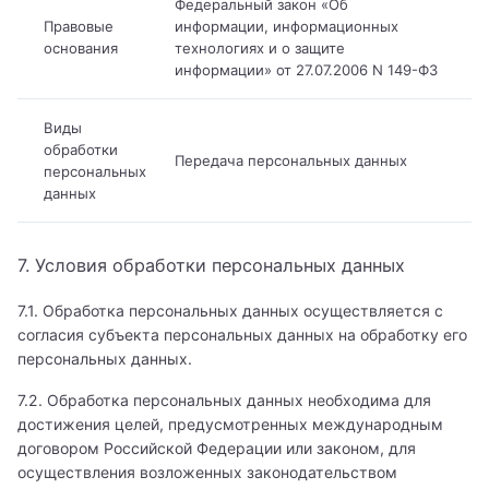
Федеральный закон «Об
Рентген
Правовые
информации, информационных
Артролог
основания
технологиях и о защите
Родионова Елизавета Марковна
информации» от 27.07.2006 N 149-ФЗ
Афазиолог
Тимофеев Александр Никитич
Бариатрический хирург
Виды
Ухолов Тимур Иванович
обработки
Передача персональных данных
Венеролог
персональных
данных
Ушкалова Виктория Евгеньевна
Вертебролог
Шестаков Антон Александрович
Врач ЛФК
7. Условия обработки персональных данных
Врач общей практики (семейный врач)
7.1. Обработка персональных данных осуществляется с
согласия субъекта персональных данных на обработку его
Врач подолог (подиатр)
персональных данных.
7.2. Обработка персональных данных необходима для
Врач скорой помощи
достижения целей, предусмотренных международным
договором Российской Федерации или законом, для
Врач УЗИ
осуществления возложенных законодательством