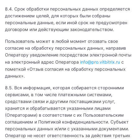
Детский гастроэнтеролог
8.4. Срок обработки персональных данных определяется
достижением целей, для которых были собраны
Детский гематолог
персональные данные, если иной срок не предусмотрен
договором или действующим законодательством.
Детский генетик
Пользователь может в любой момент отозвать свое
Детский гепатолог
согласие на обработку персональных данных, направив
Оператору уведомление посредством электронной почты
Детский гинеколог
на электронный адрес Оператора
info@pro.vitbitrix.ru
с
пометкой «Отзыв согласия на обработку персональных
Детский гинеколог-эндокринолог
данных».
Детский гнатолог
8.5. Вся информация, которая собирается сторонними
сервисами, в том числе платежными системами,
Детский гомеопат
средствами связи и другими поставщиками услуг,
хранится и обрабатывается указанными лицами
Детский дерматолог
(Операторами) в соответствии с их Пользовательским
соглашением и Политикой конфиденциальности. Субъект
Детский диетолог
персональных данных и/или с указанными документами.
Оператор не несет ответственность за действия третьих
Детский иммунолог