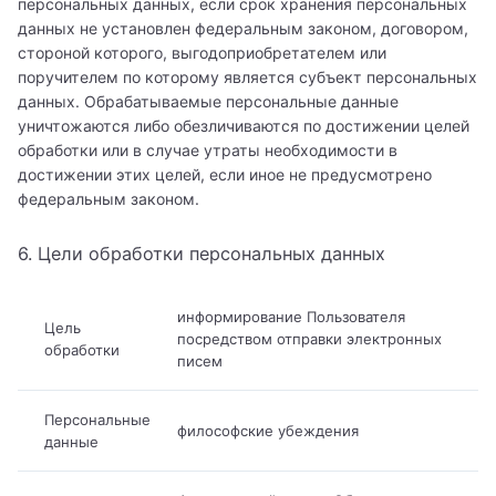
персональных данных, если срок хранения персональных
Врач
данных не установлен федеральным законом, договором,
Бирюкова Ульяна Викторовна
Телефон
Филиал
стороной которого, выгодоприобретателем или
Алексеев Григорий Максимович
Сообщение
поручителем по которому является субъект персональных
Гончарова Екатерина Даниэльевна
Клиника на Беговой
Направление
данных. Обрабатываемые персональные данные
Я даю согласие на
обработку персональных данных
Бирюкова Ульяна Викторовна
Журавлёва Ирина Артёмовна
уничтожаются либо обезличиваются по достижении целей
Клиника на Белорусской
Отправить
Абдоминальный хирург
обработки или в случае утраты необходимости в
Журавлёва Ирина Артёмовна
Золотов Александр Олегович
достижении этих целей, если иное не предусмотрено
Клиника на Вернадского
Акушер
федеральным законом.
Котова Арина Александровна
Я даю согласие на
обработку персональных данных
Котова Арина Александровна
Клиника на Полежаевском
Акушерка
Тимофеев Александр Никитич
Я даю согласие на
обработку персональных данных
6. Цели обработки персональных данных
Отправить
КТ (компьютерная томография)
Клиника на проспекте Мира
Алголог
Отправить
МРТ (магнитно-резонансная томография)
информирование Пользователя
Клиника на Соколе
Цель
Аллерголог
посредством отправки электронных
обработки
писем
МРТ (магнитно-резонансная томография)
Андролог
Осипов Сергей Леонидович
Персональные
Анестезиолог-реаниматолог
философские убеждения
данные
Попов Матвей Маркович
Аритмолог