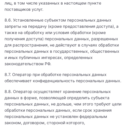
лиц, в том числе указанных в настоящем пункте
поставщиков услуг.
Детский инструктор ЛФК
8.6. Установленные субъектом персональных данных
Детский инфекционист
запреты на передачу (кроме предоставления доступа), а
также на обработку или условия обработки (кроме
Детский кардиолог
получения доступа) персональных данных, разрешенных
для распространения, не действуют в случаях обработки
Детский кардиохирург
персональных данных в государственных, общественных
и иных публичных интересах, определенных
Детский кинезиолог
законодательством РФ.
Детский ЛОР
8.7. Оператор при обработке персональных данных
обеспечивает конфиденциальность персональных данных.
Детский ЛОР-хирург
8.8. Оператор осуществляет хранение персональных
Детский маммолог
данных в форме, позволяющей определить субъекта
персональных данных, не дольше, чем этого требуют цели
Детский мануальный терапевт
обработки персональных данных, если срок хранения
персональных данных не установлен федеральным
Детский массажист
законом, договором, стороной которого,