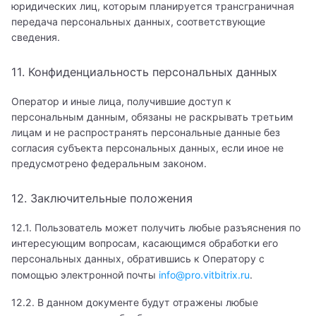
юридических лиц, которым планируется трансграничная
Детский пульмонолог
передача персональных данных, соответствующие
сведения.
Детский реабилитолог
11. Конфиденциальность персональных данных
Детский ревматолог
Оператор и иные лица, получившие доступ к
Детский рентгенолог
персональным данным, обязаны не раскрывать третьим
лицам и не распространять персональные данные без
Детский рефлексотерапевт
согласия субъекта персональных данных, если иное не
предусмотрено федеральным законом.
Детский сексолог
Детский сомнолог
12. Заключительные положения
Детский сосудистый хирург
12.1. Пользователь может получить любые разъяснения по
интересующим вопросам, касающимся обработки его
Детский спортивный врач
персональных данных, обратившись к Оператору с
помощью электронной почты
info@pro.vitbitrix.ru
.
Детский стоматолог
12.2. В данном документе будут отражены любые