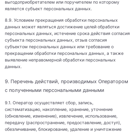
выгодоприобретателем или поручителем по которому
Детский миколог
является субъект персональных данных.
Детский нарколог
8.9. Условием прекращения обработки персональных
данных может являться достижение целей обработки
Детский невролог
персональных данных, истечение срока действия согласия
субъекта персональных данных, отзыв согласия
Детский нейропсихолог
субъектом персональных данных или требование о
прекращении обработки персональных данных, а также
Детский нейрохирург
выявление неправомерной обработки персональных
данных.
Детский нефролог
9. Перечень действий, производимых Оператором
Детский нутрициолог
с полученными персональными данными
Детский онколог
9.1. Оператор осуществляет сбор, запись,
Детский онколог-дерматолог
систематизацию, накопление, хранение, уточнение
(обновление, изменение), извлечение, использование,
Детский ортодонт
передачу (распространение, предоставление, доступ),
обезличивание, блокирование, удаление и уничтожение
Детский ортопед