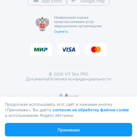
Иммунолог
Реквизиты
Справка для ФНС
Инструктор ЛФК
Независимая оценка
качества оказания услуг
Письмо директору
медицинским организациям
Инфекционист
Оценить
Контролирующие органы
Кардиолог
Кардиология
Кардиохирург
© 2026 VIT Site PRO
Документы
Политика конфиденциальности
Кинезиолог
Кистевой хирург
Продолжая использовать этот сайт и нажимая кнопку
Клинический психолог
«Принимаю», Вы даёте
согласие на обработку файлов cookie
ИМЕЮТСЯ ПРОТИВОПОКАЗАНИЯ. НЕОБХОДИМО
и использование Яндекс.Метрики.
ПРОКОНСУЛЬТИРОВАТЬСЯ СО СПЕЦИАЛИСТОМ
Клинический фармаколог
Принимаю
Косметолог-эстетист