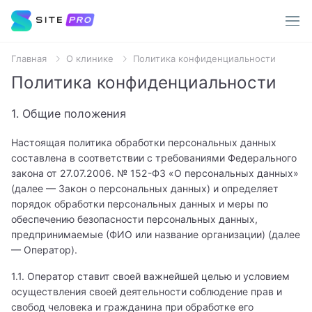
Главная
О клинике
Политика конфиденциальности
Услуги
Политика конфиденциальности
Врачи
1. Общие положения
Популярные запросы
О клинике
Настоящая политика обработки персональных данных
Терапевт
составлена в соответствии с требованиями Федерального
закона от 27.07.2006. № 152-ФЗ «О персональных данных»
Пациентам
Хирург
(далее — Закон о персональных данных) и определяет
порядок обработки персональных данных и меры по
Стоматолог
Акции
обеспечению безопасности персональных данных,
предпринимаемые (ФИО или название организации) (далее
Уролог
— Оператор).
Контакты
Анализы
1.1. Оператор ставит своей важнейшей целью и условием
осуществления своей деятельности соблюдение прав и
МРТ
свобод человека и гражданина при обработке его