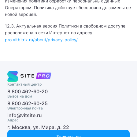
Детский стоматолог-гигиенист
изменения политики обработки персональных данных
Оператором. Политика действует бессрочно до замены ее
Детский стоматолог-ортопед
новой версией.
12.3. Актуальная версия Политики в свободном доступе
Детский стоматолог-хирург
расположена в сети Интернет по адресу
Детский сурдолог
pro.vitbitrix.ru/about/privacy-policy/
.
Детский торакальный хирург
Детский травматолог
Детский трихолог
Контактный центр
8 800 462-60-20
Детский уролог
Вызов на дом
8 800 462-60-25
Детский физиотерапевт
Электронная почта
info@vitsite.ru
Детский флеболог
Адрес
г. Москва, ул. Мира, д. 22
Детский фониатр
Записаться