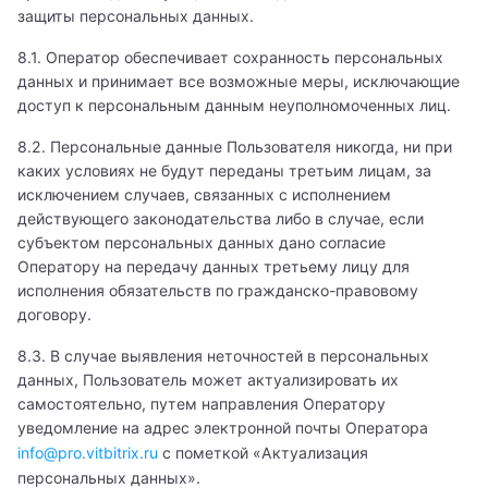
защиты персональных данных.
Дерматолог
8.1. Оператор обеспечивает сохранность персональных
Детский аллерголог
данных и принимает все возможные меры, исключающие
доступ к персональным данным неуполномоченных лиц.
Детский андролог
8.2. Персональные данные Пользователя никогда, ни при
каких условиях не будут переданы третьим лицам, за
Детский анестезиолог-реаниматолог
исключением случаев, связанных с исполнением
Детский аритмолог
действующего законодательства либо в случае, если
субъектом персональных данных дано согласие
Детский венеролог
Оператору на передачу данных третьему лицу для
исполнения обязательств по гражданско-правовому
Детский вертебролог
договору.
8.3. В случае выявления неточностей в персональных
Детский врач ЛФК
данных, Пользователь может актуализировать их
самостоятельно, путем направления Оператору
Детский врач УЗИ
уведомление на адрес электронной почты Оператора
Детский врач-косметолог
info@pro.vitbitrix.ru
с пометкой «Актуализация
персональных данных».