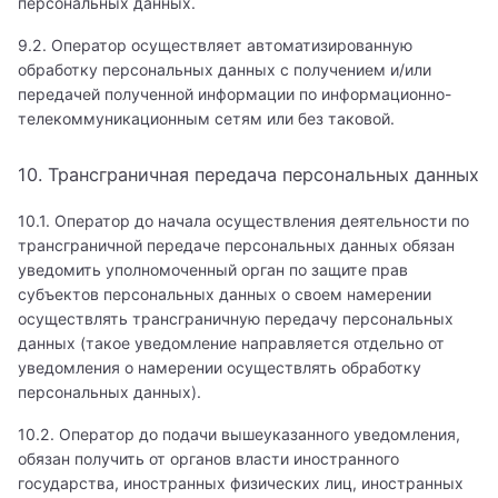
персональных данных.
Детский остеопат
9.2. Оператор осуществляет автоматизированную
обработку персональных данных с получением и/или
Детский отоневролог
передачей полученной информации по информационно-
телекоммуникационным сетям или без таковой.
Детский офтальмолог
10. Трансграничная передача персональных данных
Детский пародонтолог
10.1. Оператор до начала осуществления деятельности по
Детский пластический хирург
трансграничной передаче персональных данных обязан
уведомить уполномоченный орган по защите прав
Детский подолог (подиатр)
субъектов персональных данных о своем намерении
осуществлять трансграничную передачу персональных
Детский проктолог
данных (такое уведомление направляется отдельно от
уведомления о намерении осуществлять обработку
Детский психиатр
персональных данных).
Детский психолог
10.2. Оператор до подачи вышеуказанного уведомления,
обязан получить от органов власти иностранного
Детский психотерапевт
государства, иностранных физических лиц, иностранных