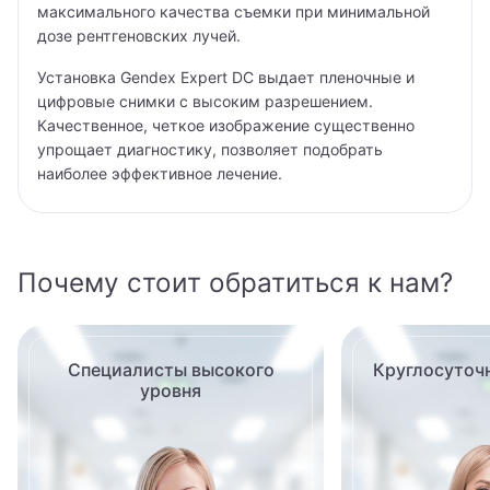
Гематология
максимального качества съемки при минимальной
дозе рентгеновских лучей.
Гемостазиолог
Установка Gendex Expert DC выдает пленочные и
Генетик
цифровые снимки с высоким разрешением.
Качественное, четкое изображение существенно
Гепатолог
упрощает диагностику, позволяет подобрать
наиболее эффективное лечение.
Гериатр (геронтолог)
Гинеколог
Почему стоит обратиться к нам?
Гинеколог-хирург
Гинеколог-эндокринолог
Специалисты высокого
Круглосуточ
Гинекология
уровня
Гипнолог
Гирудотерапевт