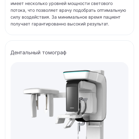
имеет несколько уровней мощности светового
потока, что позволяет врачу подобрать оптимальную
силу воздействия. За минимальное время пациент
получает гарантированно высокий результат.
Дентальный томограф
Вызвать врача на дом
Записаться на прием
Оставьте Ваши контактные данные, и мы перезвоним
Вам.
Администратор ответит на все ваши вопросы и
поможет записаться на прием к специалисту