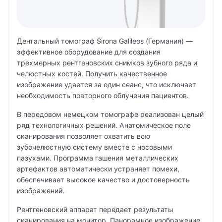
Имя
Заказать звонок
Имя
Мы свяжемся с вами в ближайшее время
Дентальный томограф Sirona Galileos (Германия) —
Телефон
эффективное оборудование для создания
Врач
трехмерных рентгеновских снимков зубного ряда и
Адрес
челюстных костей. Получить качественное
Имя
Алексеев Григорий Максимович
Телефон
изображение удается за один сеанс, что исключает
Врач
необходимость повторного облучения пациентов.
Бирюкова Ульяна Викторовна
Телефон
Филиал
Алексеев Григорий Максимович
В передовом немецком томографе реализован целый
Сообщение
Гончарова Екатерина Даниэльевна
ряд технологичных решений. Анатомическое поле
Клиника на Беговой
Направление
Я даю согласие на
обработку персональных данных
Бирюкова Ульяна Викторовна
сканирования позволяет охватить всю
Журавлёва Ирина Артёмовна
зубочелюстную систему вместе с носовыми
Клиника на Белорусской
Отправить
Абдоминальный хирург
Журавлёва Ирина Артёмовна
пазухами. Программа гашения металлических
Золотов Александр Олегович
артефактов автоматически устраняет помехи,
Клиника на Вернадского
Акушер
Котова Арина Александровна
обеспечивает высокое качество и достоверность
Я даю согласие на
обработку персональных данных
Котова Арина Александровна
Клиника на Полежаевском
изображений.
Акушерка
Тимофеев Александр Никитич
Я даю согласие на
обработку персональных данных
Отправить
КТ (компьютерная томография)
Рентгеновский аппарат передает результаты
Клиника на проспекте Мира
Алголог
Отправить
сканирования на монитор. Панорамное изображение