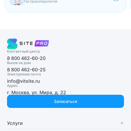
Гастроэнтерология
Детский ЛОР-хирург
Детский маммолог
Детский мануальный терапевт
Детский массажист
Контактный центр
Детский миколог
8 800 462-60-20
Вызов на дом
Детский нарколог
8 800 462-60-25
Электронная почта
Детский невролог
info@vitsite.ru
Адрес
г. Москва, ул. Мира, д. 22
Детский нейропсихолог
Записаться
Детский нейрохирург
Детский нефролог
Услуги
Детский нутрициолог