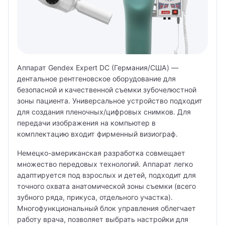
Врач общей практики (семейный врач)
Врач подолог (подиатр)
Врач скорой помощи
Аппарат Gendex Expert DC (Германия/США) —
Врач УЗИ
дентальное рентгеновское оборудование для
безопасной и качественной съемки зубочелюстной
Врач физической и реабилитационной медицины
(ФРМ)
зоны пациента. Универсальное устройство подходит
для создания пленочных/цифровых снимков. Для
Врач эфферентной терапии
передачи изображения на компьютер в
комплектацию входит фирменный визиограф.
Врач-косметолог
Немецко-американская разработка совмещает
Гастроэнтеролог
множество передовых технологий. Аппарат легко
адаптируется под взрослых и детей, подходит для
Гастроэнтерология
точного охвата анатомической зоны съемки (всего
зубного ряда, прикуса, отдельного участка).
Гематолог
Многофункциональный блок управления облегчает
работу врача, позволяет выбрать настройки для