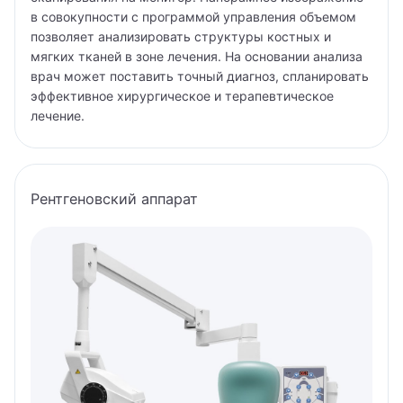
МРТ (магнитно-резонансная томография)
в совокупности с программой управления объемом
Клиника на Соколе
Аллерголог
позволяет анализировать структуры костных и
МРТ (магнитно-резонансная томография)
мягких тканей в зоне лечения. На основании анализа
Андролог
врач может поставить точный диагноз, спланировать
Осипов Сергей Леонидович
эффективное хирургическое и терапевтическое
Анестезиолог-реаниматолог
лечение.
Попов Матвей Маркович
Аритмолог
Рентген
Артролог
Рентгеновский аппарат
Родионова Елизавета Марковна
Афазиолог
Тимофеев Александр Никитич
Бариатрический хирург
Ухолов Тимур Иванович
Венеролог
Ушкалова Виктория Евгеньевна
Вертебролог
Шестаков Антон Александрович
Врач ЛФК