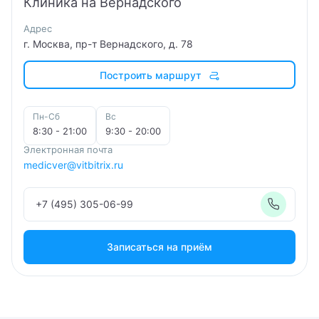
Клиника на Вернадского
Гинеколог-эндокринолог
Адрес
г. Москва, пр-т Вернадского, д. 78
Гинекология
Построить маршрут
Гипнолог
Гирудотерапевт
Пн-Сб
Вс
8:30 - 21:00
9:30 - 20:00
Гнатолог
Электронная почта
medicver@vitbitrix.ru
Гнойный хирург
+7 (495) 305-06-99
Гомеопат
Дерматовенеролог
Записаться на приём
Дерматолог
Детский аллерголог