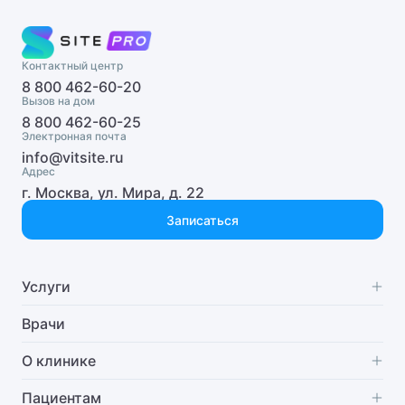
Детский андролог
Детский анестезиолог-реаниматолог
Контактный центр
8 800 462-60-20
Детский аритмолог
Вызов на дом
8 800 462-60-25
Детский венеролог
Электронная почта
info@vitsite.ru
Детский вертебролог
Адрес
г. Москва, ул. Мира, д. 22
Детский врач ЛФК
Записаться
Детский врач УЗИ
Детский врач-косметолог
Услуги
Детский гастроэнтеролог
Специализации
Врачи
Диагностика
О клинике
Детский гематолог
Стоматология
О нас
Пациентам
Детский генетик