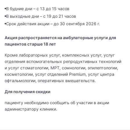
В будние дни – с 13 до 15 часов
В выходные дни – с 19 до 21 часов
Вызвать врача на дом
Срок действия акции – до 30 сентября 2026 г.
Записаться на прием
Оставьте Ваши контактные данные, и мы перезвоним
Акция распространяется на амбулаторные услуги для
Вам.
Администратор ответит на все ваши вопросы и
пациентов старше 18 лет
поможет записаться на прием к специалисту
Кроме лабораторных услуг, комплексных услуг, услуг
Имя
Заказать звонок
отделения вспомогательных репродуктивных технологий
и услуг стоматологии, МРТ, сомнологии, эпилептологии,
Имя
Мы свяжемся с вами в ближайшее время
косметологии, услуг отделений Premium, услуг центра
Телефон
офтальмологии, оперативных вмешательств.
Врач
Адрес
Для получения скидки
Имя
Алексеев Григорий Максимович
Телефон
Врач
пациенту необходимо сообщить об участии в акции
Бирюкова Ульяна Викторовна
Телефон
администратору клиники.
Филиал
Алексеев Григорий Максимович
Сообщение
Гончарова Екатерина Даниэльевна
Клиника на Беговой
Направление
Я даю согласие на
обработку персональных данных
Бирюкова Ульяна Викторовна