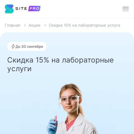
Главная
Акции
Скидка 15% на лабораторные услуги
Услуги
Врачи
До 30 сентября
Популярные запросы
Скидка 15% на лабораторные
О клинике
Терапевт
услуги
Пациентам
Хирург
Стоматолог
Акции
Уролог
Контакты
Анализы
МРТ