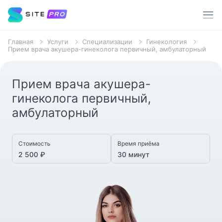
Главная
Услуги
Специализации
Гинекология
Услуги
Прием врача акушера-гинеколога первичный, амбулаторный
Врачи
Прием врача акушера-
Популярные запросы
гинеколога первичный,
О клинике
Терапевт
амбулаторный
Пациентам
Хирург
Стоимость
Время приёма
Стоматолог
Акции
2 500 ₽
30 минут
Уролог
Контакты
Анализы
МРТ