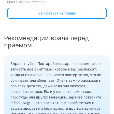
Врач высшей категории
Имя
Алексеев Григорий Максимович
Телефон
Врач
Записаться на приём
Бирюкова Ульяна Викторовна
Телефон
Филиал
Алексеев Григорий Максимович
Сообщение
Гончарова Екатерина Даниэльевна
Клиника на Беговой
Направление
Я даю согласие на
обработку персональных данных
Бирюкова Ульяна Викторовна
Рекомендации врача перед
Журавлёва Ирина Артёмовна
Клиника на Белорусской
Отправить
Абдоминальный хирург
Журавлёва Ирина Артёмовна
приемом
Золотов Александр Олегович
Клиника на Вернадского
Акушер
Котова Арина Александровна
Я даю согласие на
обработку персональных данных
Котова Арина Александровна
Клиника на Полежаевском
Акушерка
Здравствуйте! Постарайтесь заранее вспомнить и
Тимофеев Александр Никитич
Я даю согласие на
обработку персональных данных
Отправить
записать все симптомы, которые вас беспокоят:
КТ (компьютерная томография)
Клиника на проспекте Мира
Алголог
Отправить
когда они начались, как часто повторяются, что их
МРТ (магнитно-резонансная томография)
усиливает или облегчает. Очень важно рассказать
Клиника на Соколе
Аллерголог
обо всех деталях, даже если они кажутся
МРТ (магнитно-резонансная томография)
незначительными. Если у вас есть симптомы
Андролог
простуды или других инфекций, заранее позвоните
Осипов Сергей Леонидович
в больницу — это поможет нам позаботиться о
Анестезиолог-реаниматолог
вашем здоровье и безопасности других пациентов.
Попов Матвей Маркович
Помните, что иногда приём может занять немного