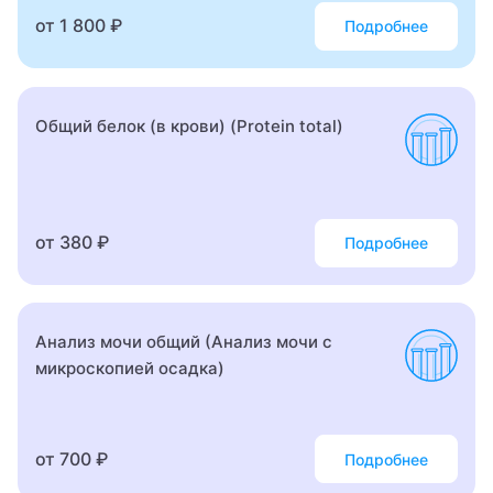
от 1 800 ₽
Подробнее
Гериатр (геронтолог)
Гинеколог
Общий белок (в крови) (Protein total)
Гинеколог-хирург
Гинеколог-эндокринолог
Гинекология
от 380 ₽
Подробнее
Гипнолог
Гирудотерапевт
Анализ мочи общий (Анализ мочи с
микроскопией осадка)
Гнатолог
Гнойный хирург
от 700 ₽
Подробнее
Гомеопат