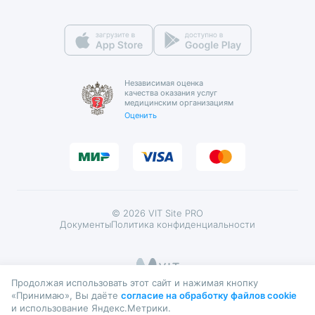
Вакансии
Страховые организации
Детский иммунолог
Фотогалерея
ДМС
Детский инструктор ЛФК
Реквизиты
Справка для ФНС
Детский инфекционист
Независимая оценка
качества оказания услуг
Письмо директору
медицинским организациям
Детский кардиолог
Оценить
Контролирующие органы
Детский кардиохирург
Детский кинезиолог
Детский ЛОР
© 2026 VIT Site PRO
Документы
Политика конфиденциальности
Детский ЛОР-хирург
Детский маммолог
Продолжая использовать этот сайт и нажимая кнопку
Детский мануальный терапевт
«Принимаю», Вы даёте
согласие на обработку файлов cookie
ИМЕЮТСЯ ПРОТИВОПОКАЗАНИЯ. НЕОБХОДИМО
и использование Яндекс.Метрики.
ПРОКОНСУЛЬТИРОВАТЬСЯ СО СПЕЦИАЛИСТОМ