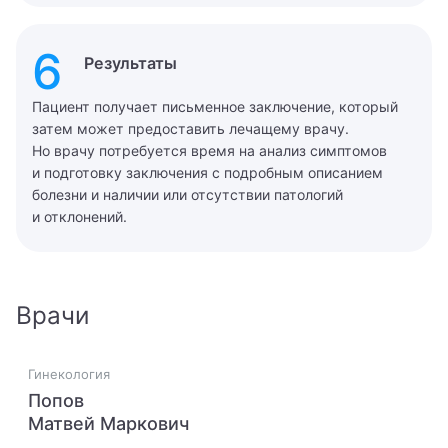
6
Результаты
Пациент получает письменное заключение, который
затем может предоставить лечащему врачу.
Но врачу потребуется время на анализ симптомов
и подготовку заключения с подробным описанием
болезни и наличии или отсутствии патологий
Вызвать врача на дом
и отклонений.
Записаться на прием
Оставьте Ваши контактные данные, и мы перезвоним
Вам.
Администратор ответит на все ваши вопросы и
поможет записаться на прием к специалисту
Врачи
Имя
Заказать звонок
Имя
Гинекология
Мы свяжемся с вами в ближайшее время
Телефон
Попов
Врач
Матвей Маркович
Адрес