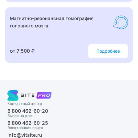
Дерматовенеролог
Магнитно-резонансная томография
Дерматолог
головного мозга
Детский аллерголог
Детский андролог
от 7 500 ₽
Подробнее
Детский анестезиолог-реаниматолог
Детский аритмолог
Детский венеролог
Детский вертебролог
Контактный центр
8 800 462-60-20
Детский врач ЛФК
Вызов на дом
8 800 462-60-25
Детский врач УЗИ
Электронная почта
info@vitsite.ru
Детский врач-косметолог