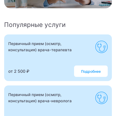
Врач физической и реабилитационной медицины
(ФРМ)
Популярные услуги
Врач эфферентной терапии
Врач-косметолог
Первичный прием (осмотр,
Гастроэнтеролог
консультация) врача-терапевта
Гастроэнтерология
Гематолог
от 2 500 ₽
Подробнее
Гематология
Гемостазиолог
Первичный прием (осмотр,
консультация) врача-невролога
Генетик
Гепатолог