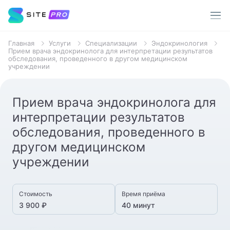
Главная
Услуги
Специализации
Эндокринология
Услуги
Прием врача эндокринолога для интерпретации результатов
обследования, проведенного в другом медицинском
учреждении
Врачи
Популярные запросы
Прием врача эндокринолога для
О клинике
Терапевт
интерпретации результатов
обследования, проведенного в
Пациентам
Хирург
другом медицинском
Стоматолог
Акции
учреждении
Уролог
Контакты
Стоимость
Время приёма
Анализы
3 900 ₽
40 минут
МРТ