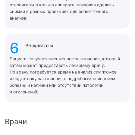
относительно кольца аппарата, позволяя сделать
снимки в разных проекциях для более точного
анализа.
6
Результаты
Пациент получает письменное заключение, который
затем может предоставить лечащему врачу.
Но врачу потребуется время на анализ симптомов
Вызвать врача на дом
и подготовку заключения с подробным описанием
Записаться на прием
болезни и наличии или отсутствии патологий
Оставьте Ваши контактные данные, и мы перезвоним
и отклонений.
Вам.
Администратор ответит на все ваши вопросы и
поможет записаться на прием к специалисту
Имя
Заказать звонок
Врачи
Имя
Мы свяжемся с вами в ближайшее время
Телефон