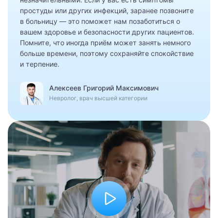
Анестезиолог-реаниматолог
простуды или других инфекций, заранее позвоните
Попов Матвей Маркович
в больницу — это поможет нам позаботиться о
Аритмолог
вашем здоровье и безопасности других пациентов.
Рентген
Помните, что иногда приём может занять немного
Артролог
больше времени, поэтому сохраняйте спокойствие
Родионова Елизавета Марковна
и терпение.
Афазиолог
Тимофеев Александр Никитич
Алексеев Григорий Максимович
Бариатрический хирург
Невролог, врач высшей категории
Ухолов Тимур Иванович
Венеролог
Ушкалова Виктория Евгеньевна
Вертебролог
Шестаков Антон Александрович
Врач ЛФК
Врач общей практики (семейный врач)
Врач подолог (подиатр)
Врач скорой помощи