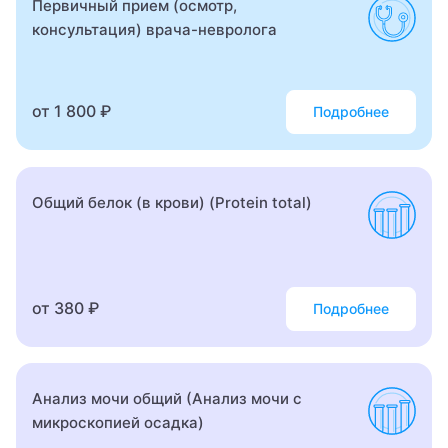
Первичный прием (осмотр,
консультация) врача-невролога
Гепатолог
Гериатр (геронтолог)
от 1 800 ₽
Подробнее
Гинеколог
Гинеколог-хирург
Общий белок (в крови) (Protein total)
Гинеколог-эндокринолог
Гинекология
Гипнолог
от 380 ₽
Подробнее
Гирудотерапевт
Гнатолог
Анализ мочи общий (Анализ мочи с
микроскопией осадка)
Гнойный хирург