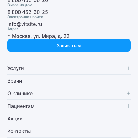
8 800 462-60-20
Вызов на дом
8 800 462-60-25
Детский врач-косметолог
Электронная почта
info@vitsite.ru
Детский гастроэнтеролог
Адрес
г. Москва, ул. Мира, д. 22
Детский гематолог
Записаться
Детский генетик
Детский гепатолог
Услуги
Детский гинеколог
Специализации
Врачи
Детский гинеколог-эндокринолог
Диагностика
О клинике
Детский гнатолог
Стоматология
О нас
Пациентам
Стационар
Отзывы
Часто задаваемые вопросы
Акции
Детский гомеопат
Анализы
Руководство клиники
Бонусная система
Контакты
Детский дерматолог