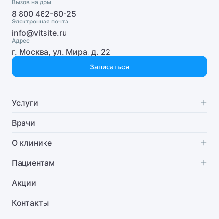
Вызов на дом
8 800 462-60-25
Гепатолог
Электронная почта
info@vitsite.ru
Гериатр (геронтолог)
Адрес
г. Москва, ул. Мира, д. 22
Гинеколог
Записаться
Гинеколог-хирург
Гинеколог-эндокринолог
Услуги
Гинекология
Специализации
Врачи
Гипнолог
Диагностика
О клинике
Гирудотерапевт
Стоматология
О нас
Пациентам
Стационар
Отзывы
Часто задаваемые вопросы
Акции
Гнатолог
Анализы
Руководство клиники
Бонусная система
Контакты
Гнойный хирург