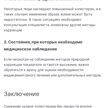
Анестезиолог-реаниматолог
Попов Матвей Маркович
Некоторые люди наследуют повышенный холестерин, и в
Аритмолог
таких случаях изменение образа жизни может быть
Рентген
недостаточно. В таких ситуациях необходимо
Артролог
консультация специалиста, возможны другие методы
Родионова Елизавета Марковна
коррекции
Афазиолог
Тимофеев Александр Никитич
2. Состояния, при которых необходимо
Бариатрический хирург
медицинское наблюдение
Ухолов Тимур Иванович
Венеролог
Если несмотря на соблюдение методов природной
Ушкалова Виктория Евгеньевна
Вертебролог
коррекции показатели остаются высокими, важно
обратиться к врачу для оценки необходимости
Шестаков Антон Александрович
Врач ЛФК
медикаментозного лечения или дополнительных методов.
Врач общей практики (семейный врач)
Заключение
Врач подолог (подиатр)
Врач скорой помощи
Снижение уровня холестерина без лекарств вполне