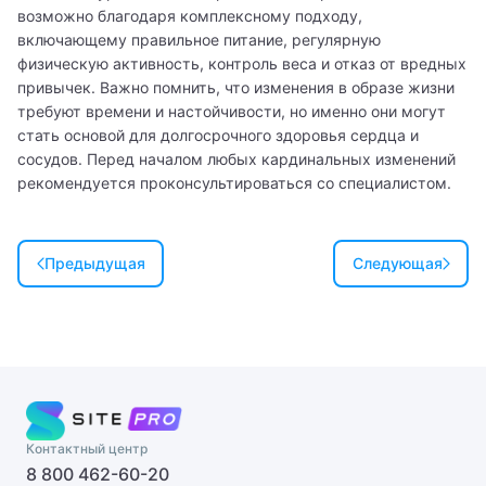
возможно благодаря комплексному подходу,
Врач УЗИ
включающему правильное питание, регулярную
физическую активность, контроль веса и отказ от вредных
Врач физической и реабилитационной медицины
привычек. Важно помнить, что изменения в образе жизни
(ФРМ)
требуют времени и настойчивости, но именно они могут
стать основой для долгосрочного здоровья сердца и
Врач эфферентной терапии
сосудов. Перед началом любых кардинальных изменений
рекомендуется проконсультироваться со специалистом.
Врач-косметолог
Гастроэнтеролог
Предыдущая
Следующая
Гастроэнтерология
Гематолог
Гематология
Гемостазиолог
Контактный центр
Генетик
8 800 462-60-20