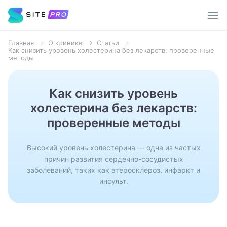
Главная
О клинике
Статьи
Услуги
Как снизить уровень холестерина без лекарств: проверенные
методы
Врачи
Популярные запросы
Как снизить уровень
О клинике
холестерина без лекарств:
Терапевт
проверенные методы
Пациентам
Хирург
Высокий уровень холестерина — одна из частых
Стоматолог
Акции
причин развития сердечно-сосудистых
заболеваний, таких как атеросклероз, инфаркт и
Уролог
инсульт.
Контакты
Анализы
МРТ