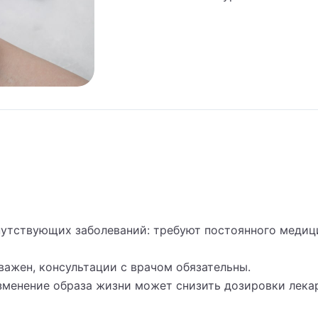
ч общей практики (семейный врач)
ч подолог (подиатр)
ч скорой помощи
ч УЗИ
ч физической и реабилитационной медицины (ФРМ)
ч эфферентной терапии
ч-косметолог
утствующих заболеваний: требуют постоянного медиц
троэнтеролог
важен, консультации с врачом обязательны.
троэнтерология
зменение образа жизни может снизить дозировки лека
атолог