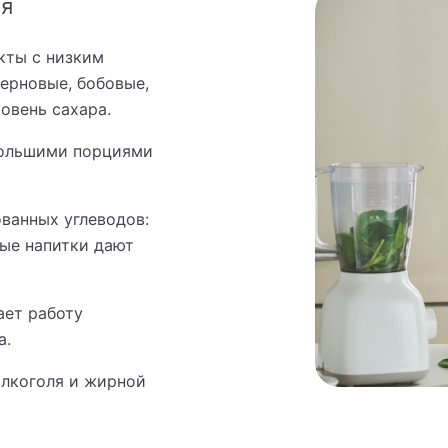
ия
кты с низким
ерновые, бобовые,
овень сахара.
большими порциями
ванных углеводов:
ные напитки дают
ает работу
а.
алкоголя и жирной