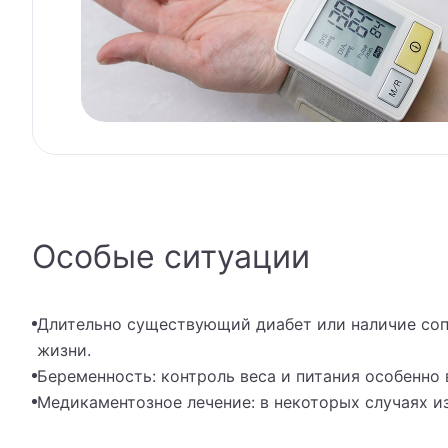
Вра
Вра
Вра
Вра
Вра
Особые ситуации
Вра
Вра
Длительно существующий диабет или наличие соп
Гас
жизни.
Беременность: контроль веса и питания особенно 
Гас
Медикаментозное лечение: в некоторых случаях и
Гем