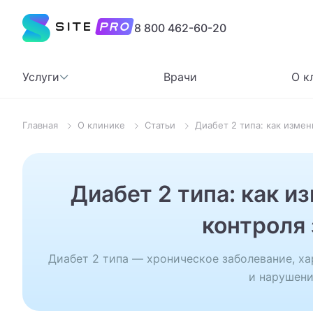
8 800 462-60-20
Услуги
Врачи
О к
Главная
О клинике
Статьи
Диабет 2 типа: как изме
Популярные запросы
Терапевт
Диабет 2 типа: как и
Хирург
контроля
Стоматолог
Уролог
Диабет 2 типа — хроническое заболевание, х
и нарушен
Анализы
МРТ