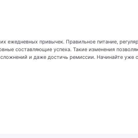
атология
остазиолог
етик
ших ежедневных привычек. Правильное питание, регуля
атолог
вные составляющие успеха. Такие изменения позволяю
 осложнений и даже достичь ремиссии. Начинайте уже 
иатр (геронтолог)
еколог
еколог-хирург
еколог-эндокринолог
екология
нолог