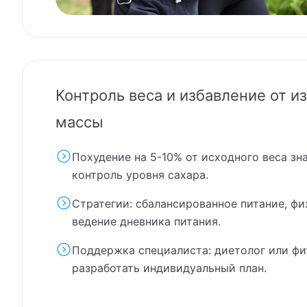
За
Им
Им
Мы с
Те
Вр
Контроль веса и избавление от и
Ад
Им
Але
массы
Те
Вр
Бир
Те
Похудение на 5-10% от исходного веса зн
Фи
Але
контроль уровня сахара.
Со
Гон
Кли
На
Бир
Я д
Стратегии: сбалансированное питание, фи
Жур
ведение дневника питания.
Кли
Жур
Абд
Зол
Поддержка специалиста: диетолог или фи
Кли
Кот
Ак
Кот
разработать индивидуальный план.
Я д
Кли
Тим
Я д
Ак
КТ 