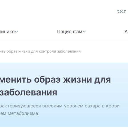
линике
Пациентам
А
нить образ жизни для контроля заболевания
зменить образ жизни для
 заболевания
арактеризующееся высоким уровнем сахара в крови
ием метаболизма