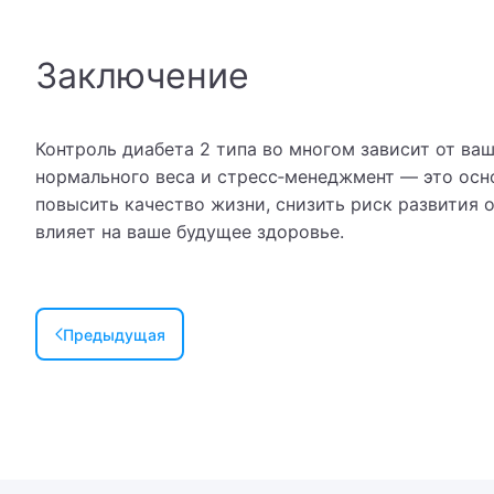
Гем
Заключение
Гем
Ген
Контроль диабета 2 типа во многом зависит от ва
Геп
нормального веса и стресс‑менеджмент — это осно
повысить качество жизни, снизить риск развития
Гер
влияет на ваше будущее здоровье.
Гин
Гин
Предыдущая
Гин
Гин
Гип